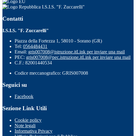
I.S.I.S. "F. Zuccarelli"
Contatti
I.S.I.S. "F. Zuccarelli"
Piazza della Fortezza 1, 58010 - Sorano (GR)
Tel:
0564484431
Email:
gris007008@istruzione.it
Link per inviare una mail
PEC:
gris007008@pec.istruzione.it
Link per inviare una mail
C.F.: 82001440534
Codice meccanografico: GRIS007008
Seguici su
Facebook
Sezione Link Utili
Cookie policy
Note legali
Informativa Privacy