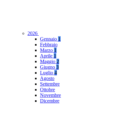
2026
Gennaio
1
Febbraio
Marzo
1
Aprile
1
Maggio
2
Giugno
3
Luglio
4
Agosto
Settembre
Ottobre
Novembre
Dicembre