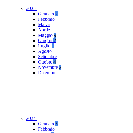
2025
Gennaio
2
Febbraio
Marzo
Aprile
Maggio
9
Giugno
2
Luglio
1
Agosto
Settembre
Ottobre
4
Novembre
2
Dicembre
2024
Gennaio
5
Febbraio