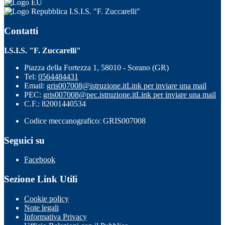
I.S.I.S. "F. Zuccarelli"
Contatti
I.S.I.S. "F. Zuccarelli"
Piazza della Fortezza 1, 58010 - Sorano (GR)
Tel:
0564484431
Email:
gris007008@istruzione.it
Link per inviare una mail
PEC:
gris007008@pec.istruzione.it
Link per inviare una mail
C.F.: 82001440534
Codice meccanografico: GRIS007008
Seguici su
Facebook
Sezione Link Utili
Cookie policy
Note legali
Informativa Privacy