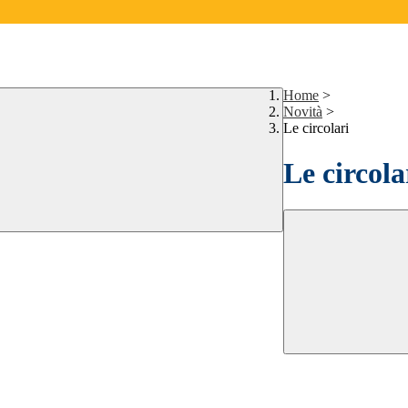
Home
>
Novità
>
Le circolari
Le circola