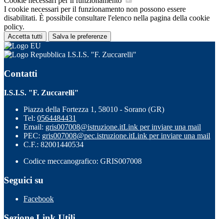
Cookie necessari per il funzionamento
I cookie necessari per il funzionamento non possono essere
disabilitati. È possibile consultare l'elenco nella pagina della cookie
policy.
Accetta tutti
Salva le preferenze
I.S.I.S. "F. Zuccarelli"
Contatti
I.S.I.S. "F. Zuccarelli"
Piazza della Fortezza 1, 58010 - Sorano (GR)
Tel:
0564484431
Email:
gris007008@istruzione.it
Link per inviare una mail
PEC:
gris007008@pec.istruzione.it
Link per inviare una mail
C.F.: 82001440534
Codice meccanografico: GRIS007008
Seguici su
Facebook
Sezione Link Utili