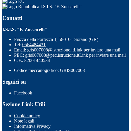
I.S.I.S. "F. Zuccarelli"
Contatti
I.S.I.S. "F. Zuccarelli"
Piazza della Fortezza 1, 58010 - Sorano (GR)
Tel:
0564484431
Email:
gris007008@istruzione.it
Link per inviare una mail
PEC:
gris007008@pec.istruzione.it
Link per inviare una mail
C.F.: 82001440534
Codice meccanografico: GRIS007008
Seguici su
Facebook
Sezione Link Utili
Cookie policy
Note legali
Informativa Privacy