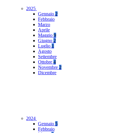
2025
Gennaio
2
Febbraio
Marzo
Aprile
Maggio
9
Giugno
2
Luglio
1
Agosto
Settembre
Ottobre
4
Novembre
2
Dicembre
2024
Gennaio
5
Febbraio