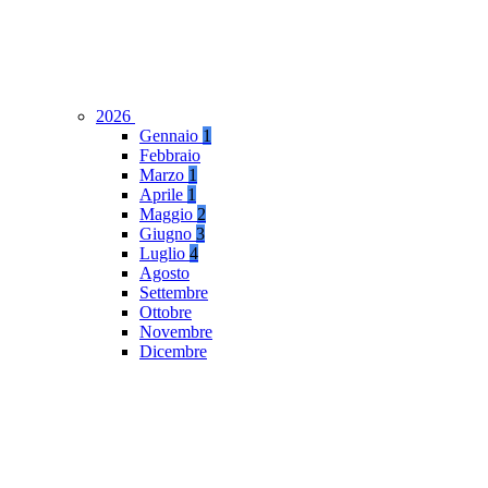
2026
Gennaio
1
Febbraio
Marzo
1
Aprile
1
Maggio
2
Giugno
3
Luglio
4
Agosto
Settembre
Ottobre
Novembre
Dicembre