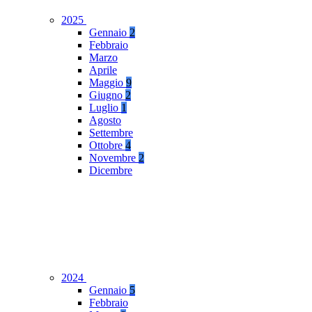
2025
Gennaio
2
Febbraio
Marzo
Aprile
Maggio
9
Giugno
2
Luglio
1
Agosto
Settembre
Ottobre
4
Novembre
2
Dicembre
2024
Gennaio
5
Febbraio