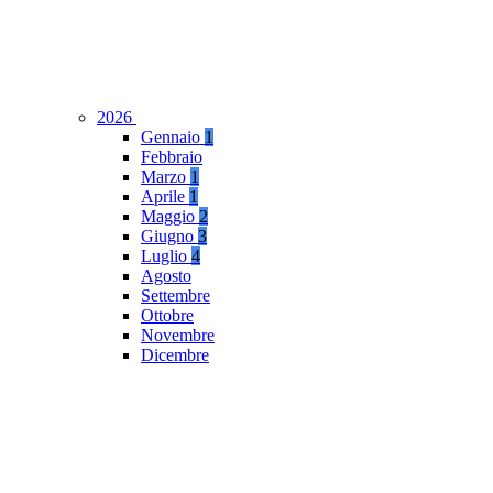
2026
Gennaio
1
Febbraio
Marzo
1
Aprile
1
Maggio
2
Giugno
3
Luglio
4
Agosto
Settembre
Ottobre
Novembre
Dicembre