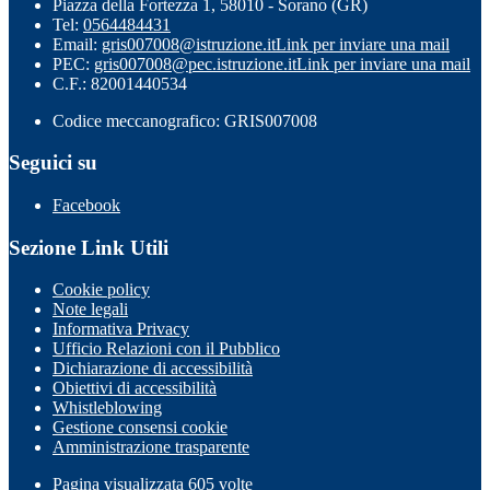
Piazza della Fortezza 1, 58010 - Sorano (GR)
Tel:
0564484431
Email:
gris007008@istruzione.it
Link per inviare una mail
PEC:
gris007008@pec.istruzione.it
Link per inviare una mail
C.F.: 82001440534
Codice meccanografico: GRIS007008
Seguici su
Facebook
Sezione Link Utili
Cookie policy
Note legali
Informativa Privacy
Ufficio Relazioni con il Pubblico
Dichiarazione di accessibilità
Obiettivi di accessibilità
Whistleblowing
Gestione consensi cookie
Amministrazione trasparente
Pagina visualizzata
605
volte