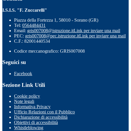
I.S.I.S. "F. Zuccarelli"
Piazza della Fortezza 1, 58010 - Sorano (GR)
Tel:
0564484431
Email:
gris007008@istruzione.it
Link per inviare una mail
PEC:
gris007008@pec.istruzione.it
Link per inviare una mail
C.F.: 82001440534
Codice meccanografico: GRIS007008
Seguici su
Facebook
Sezione Link Utili
Cookie policy
Note legali
Informativa Privacy
Ufficio Relazioni con il Pubblico
Dichiarazione di accessibilità
Obiettivi di accessibilità
Whistleblowing