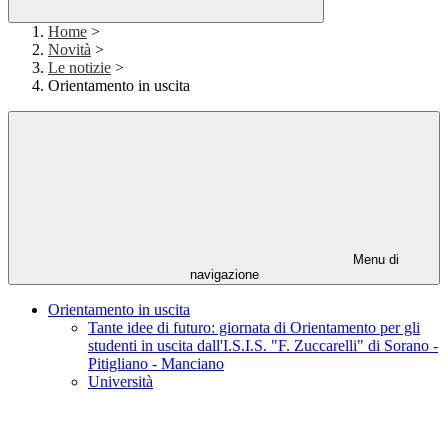
Home
>
Novità
>
Le notizie
>
Orientamento in uscita
Menu di
navigazione
Orientamento in uscita
Tante idee di futuro: giornata di Orientamento per gli
studenti in uscita dall'I.S.I.S. "F. Zuccarelli" di Sorano -
Pitigliano - Manciano
Università