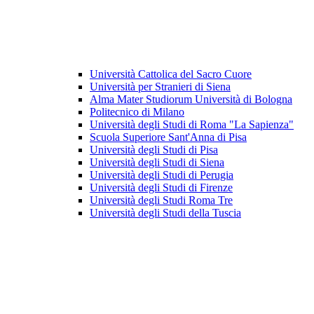
Università Cattolica del Sacro Cuore
Università per Stranieri di Siena
Alma Mater Studiorum Università di Bologna
Politecnico di Milano
Università degli Studi di Roma "La Sapienza"
Scuola Superiore Sant'Anna di Pisa
Università degli Studi di Pisa
Università degli Studi di Siena
Università degli Studi di Perugia
Università degli Studi di Firenze
Università degli Studi Roma Tre
Università degli Studi della Tuscia