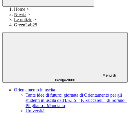
Home
>
Novità
>
Le notizie
>
GreenLab25
Menu di
navigazione
Orientamento in uscita
Tante idee di futuro: giornata di Orientamento per gli
studenti in uscita dall'I.S.I.S. "F. Zuccarelli" di Sorano -
Pitigliano - Manciano
Università