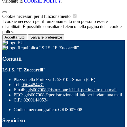
visionare la
COOKIE POLICY
.
Cookie necessari per il funzionamento
I cookie necessari per il funzionamento non possono essere
disabilitati. È possibile consultare l'elenco nella pagina della cookie
policy.
Accetta tutti
Salva le preferenze
I.S.I.S. "F. Zuccarelli"
Contatti
I.S.I.S. "F. Zuccarelli"
Piazza della Fortezza 1, 58010 - Sorano (GR)
Tel:
0564484431
Email:
gris007008@istruzione.it
Link per inviare una mail
PEC:
gris007008@pec.istruzione.it
Link per inviare una mail
C.F.: 82001440534
Codice meccanografico: GRIS007008
Seguici su