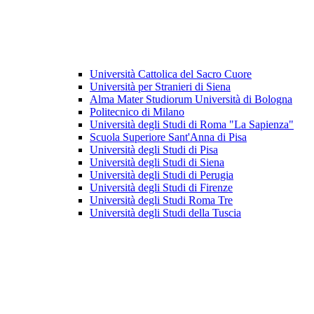
Università Cattolica del Sacro Cuore
Università per Stranieri di Siena
Alma Mater Studiorum Università di Bologna
Politecnico di Milano
Università degli Studi di Roma "La Sapienza"
Scuola Superiore Sant'Anna di Pisa
Università degli Studi di Pisa
Università degli Studi di Siena
Università degli Studi di Perugia
Università degli Studi di Firenze
Università degli Studi Roma Tre
Università degli Studi della Tuscia