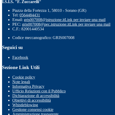
I.S.I.S. "F. Zuccarelli"
Piazza della Fortezza 1, 58010 - Sorano (GR)
Tel:
0564484431
Email:
gris007008@istruzione.it
Link per inviare una mail
PEC:
gris007008@pec.istruzione.it
Link per inviare una mail
C.F.: 82001440534
Codice meccanografico: GRIS007008
Seguici su
Facebook
Sezione Link Utili
Cookie policy
Note legali
Informativa Privacy
Ufficio Relazioni con il Pubblico
Dichiarazione di accessibilità
Obiettivi di accessibilità
Whistleblowing
Gestione consensi cookie
Amministrazione trasparente