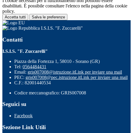
I cookie necessari per il funzionamento non possono essere
disabilitati. È possibile consultare l'elenco nella pagina della cookie
policy.
Accetta tutti
Salva le preferenze
I.S.I.S. "F. Zuccarelli"
Contatti
I.S.I.S. "F. Zuccarelli"
Piazza della Fortezza 1, 58010 - Sorano (GR)
Tel:
0564484431
Email:
gris007008@istruzione.it
Link per inviare una mail
PEC:
gris007008@pec.istruzione.it
Link per inviare una mail
C.F.: 82001440534
Codice meccanografico: GRIS007008
Seguici su
Facebook
Sezione Link Utili