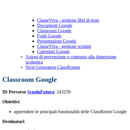
ClasseViva - gestione libri di testo
Documenti Google
Classroom Google
Fogli Google
Presentazioni Google
ClasseViva - gestione scrutini
Calendari Google
Azioni di prevenzione e contrasto alla dispersione
scolastica
Next Generation ClassRooms
Classroom Google
ID Percorso
ScuolaFutura
: 243259
Obiettivi
:
apprendere le principali funzionalità delle ClassRoom Google
Destinatari
: