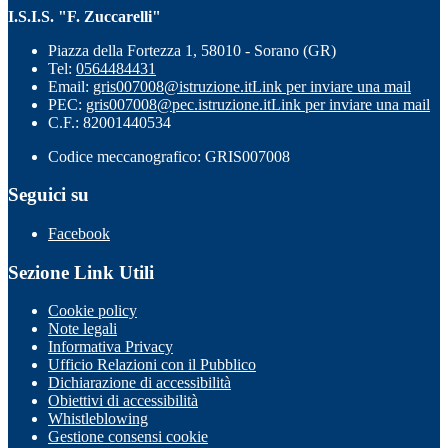
I.S.I.S. "F. Zuccarelli"
Piazza della Fortezza 1, 58010 - Sorano (GR)
Tel:
0564484431
Email:
gris007008@istruzione.it
Link per inviare una mail
PEC:
gris007008@pec.istruzione.it
Link per inviare una mail
C.F.: 82001440534
Codice meccanografico: GRIS007008
Seguici su
Facebook
Sezione Link Utili
Cookie policy
Note legali
Informativa Privacy
Ufficio Relazioni con il Pubblico
Dichiarazione di accessibilità
Obiettivi di accessibilità
Whistleblowing
Gestione consensi cookie