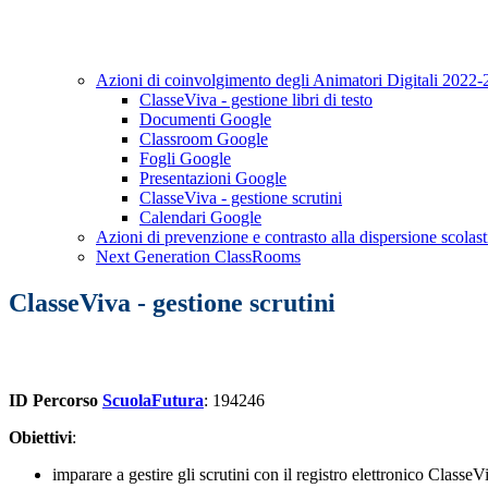
Azioni di coinvolgimento degli Animatori Digitali 2022
ClasseViva - gestione libri di testo
Documenti Google
Classroom Google
Fogli Google
Presentazioni Google
ClasseViva - gestione scrutini
Calendari Google
Azioni di prevenzione e contrasto alla dispersione scolast
Next Generation ClassRooms
ClasseViva - gestione scrutini
ID Percorso
ScuolaFutura
: 194246
Obiettivi
:
imparare a gestire gli scrutini con il registro elettronico Classe