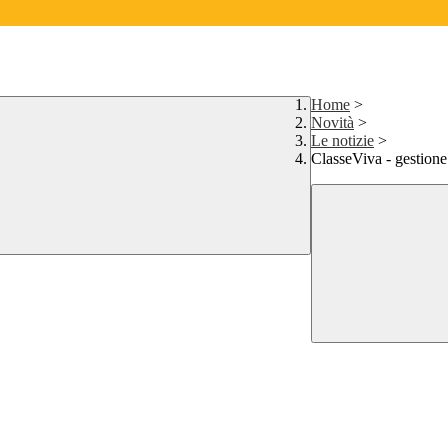
Home
>
Novità
>
Le notizie
>
ClasseViva - gestione 