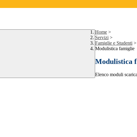
Home
>
Servizi
>
Famiglie e Studenti
>
Modulistica famiglie
Modulistica 
Elenco moduli scarica