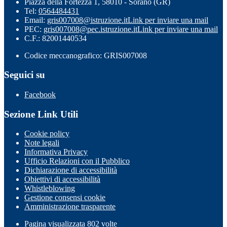
Piazza della Fortezza 1, 58010 - Sorano (GR)
Tel:
0564484431
Email:
gris007008@istruzione.it
Link per inviare una mail
PEC:
gris007008@pec.istruzione.it
Link per inviare una mail
C.F.: 82001440534
Codice meccanografico: GRIS007008
Seguici su
Facebook
Sezione Link Utili
Cookie policy
Note legali
Informativa Privacy
Ufficio Relazioni con il Pubblico
Dichiarazione di accessibilità
Obiettivi di accessibilità
Whistleblowing
Gestione consensi cookie
Amministrazione trasparente
Pagina visualizzata
802
volte