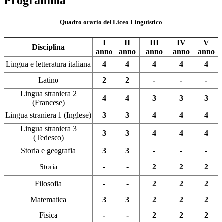
Programma
Quadro orario del Liceo Linguistico
I
II
III
IV
V
Disciplina
anno
anno
anno
anno
anno
Lingua e letteratura italiana
4
4
4
4
4
Latino
2
2
-
-
-
Lingua straniera 2
4
4
3
3
3
(Francese)
Lingua straniera 1 (Inglese)
3
3
4
4
4
Lingua straniera 3
3
3
4
4
4
(Tedesco)
Storia e geografia
3
3
-
-
-
Storia
-
-
2
2
2
Filosofia
-
-
2
2
2
Matematica
3
3
2
2
2
Fisica
-
-
2
2
2