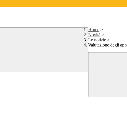
Home
>
Novità
>
Le notizie
>
Valutazione degli ap