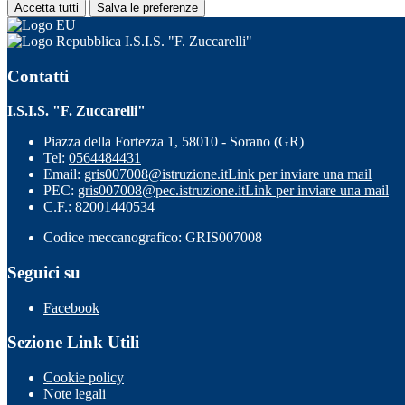
Accetta tutti
Salva le preferenze
I.S.I.S. "F. Zuccarelli"
Contatti
I.S.I.S. "F. Zuccarelli"
Piazza della Fortezza 1, 58010 - Sorano (GR)
Tel:
0564484431
Email:
gris007008@istruzione.it
Link per inviare una mail
PEC:
gris007008@pec.istruzione.it
Link per inviare una mail
C.F.: 82001440534
Codice meccanografico: GRIS007008
Seguici su
Facebook
Sezione Link Utili
Cookie policy
Note legali