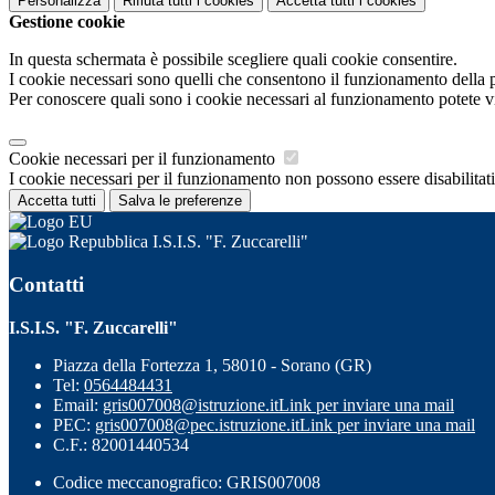
Personalizza
Rifiuta tutti
i cookies
Accetta tutti
i cookies
Gestione cookie
In questa schermata è possibile scegliere quali cookie consentire.
I cookie necessari sono quelli che consentono il funzionamento della pi
Per conoscere quali sono i cookie necessari al funzionamento potete v
Cookie necessari per il funzionamento
I cookie necessari per il funzionamento non possono essere disabilitati.
Accetta tutti
Salva le preferenze
I.S.I.S. "F. Zuccarelli"
Contatti
I.S.I.S. "F. Zuccarelli"
Piazza della Fortezza 1, 58010 - Sorano (GR)
Tel:
0564484431
Email:
gris007008@istruzione.it
Link per inviare una mail
PEC:
gris007008@pec.istruzione.it
Link per inviare una mail
C.F.: 82001440534
Codice meccanografico: GRIS007008