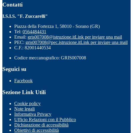
Contatti
I.S.I.S. "F. Zuccarelli"
Piazza della Fortezza 1, 58010 - Sorano (GR)
Tel:
0564484431
Email:
gris007008@istruzione.it
Link per inviare una mail
PEC:
gris007008@pec.istruzione.it
Link per inviare una mail
C.F.: 82001440534
Codice meccanografico: GRIS007008
Seguici su
Facebook
Sezione Link Utili
Cookie policy
Note legali
Informativa Privacy
Ufficio Relazioni con il Pubblico
Dichiarazione di accessibilità
Obiettivi di accessibilità