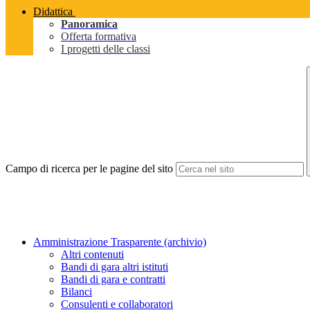
Didattica
Panoramica
Offerta formativa
I progetti delle classi
Campo di ricerca per le pagine del sito
Amministrazione Trasparente (archivio)
Altri contenuti
Bandi di gara altri istituti
Bandi di gara e contratti
Bilanci
Consulenti e collaboratori