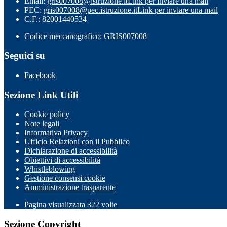
Email:
gris007008@istruzione.it
Link per inviare una mail
PEC:
gris007008@pec.istruzione.it
Link per inviare una mail
C.F.: 82001440534
Codice meccanografico: GRIS007008
Seguici su
Facebook
Sezione Link Utili
Cookie policy
Note legali
Informativa Privacy
Ufficio Relazioni con il Pubblico
Dichiarazione di accessibilità
Obiettivi di accessibilità
Whistleblowing
Gestione consensi cookie
Amministrazione trasparente
Pagina visualizzata
322
volte
Sezione Copyright