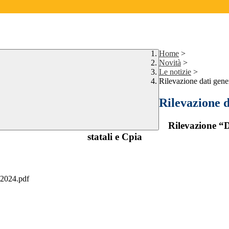
Home
>
Novità
>
Le notizie
>
Rilevazione dati gene
Rilevazione d
Rilevazione “D
statali e Cpia
024.pdf