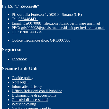
I.S.I.S. "F. Zuccarelli"
Piazza della Fortezza 1, 58010 - Sorano (GR)
Tel:
0564484431
Email:
gris007008@istruzione.it
Link per inviare una mail
PEC:
gris007008@pec.istruzione.it
Link per inviare una mail
C.F.: 82001440534
Codice meccanografico: GRIS007008
Seguici su
Facebook
Sezione Link Utili
Cookie policy
Note legali
Informativa Privacy
Ufficio Relazioni con il Pubblico
Dichiarazione di accessibilità
Obiettivi di accessibilità
Whistleblowing
Gestione consensi cookie