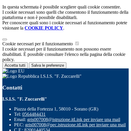
In questa schermata è possibile scegliere quali cookie consentire.
I cookie necessari sono quelli che consentono il funzionamento della
piattaforma e non è possibile disabilitarli.
Per conoscere quali sono i cookie necessari al funzionamento potete
visionare la
COOKIE POLICY
.
Cookie necessari per il funzionamento
I cookie necessari per il funzionamento non possono essere
disabilitati. È possibile consultare l'elenco nella pagina della cookie
policy.
Accetta tutti
Salva le preferenze
I.S.I.S. "F. Zuccarelli"
Contatti
I.S.I.S. "F. Zuccarelli"
Piazza della Fortezza 1, 58010 - Sorano (GR)
Tel:
0564484431
Email:
gris007008@istruzione.it
Link per inviare una mail
PEC:
gris007008@pec.istruzione.it
Link per inviare una mail
C.F.: 82001440534