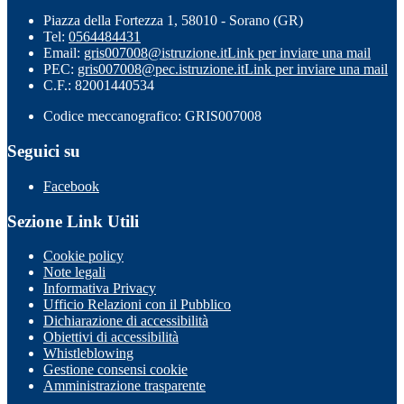
Piazza della Fortezza 1, 58010 - Sorano (GR)
Tel:
0564484431
Email:
gris007008@istruzione.it
Link per inviare una mail
PEC:
gris007008@pec.istruzione.it
Link per inviare una mail
C.F.: 82001440534
Codice meccanografico: GRIS007008
Seguici su
Facebook
Sezione Link Utili
Cookie policy
Note legali
Informativa Privacy
Ufficio Relazioni con il Pubblico
Dichiarazione di accessibilità
Obiettivi di accessibilità
Whistleblowing
Gestione consensi cookie
Amministrazione trasparente