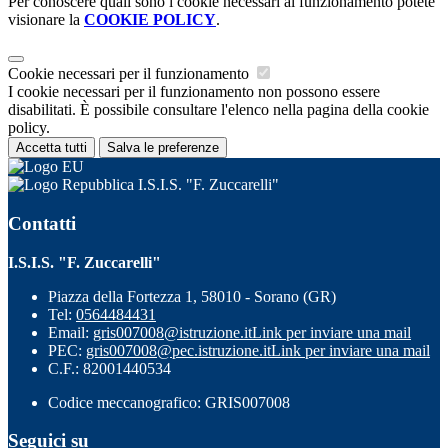
Per conoscere quali sono i cookie necessari al funzionamento potete
visionare la
COOKIE POLICY
.
Cookie necessari per il funzionamento
I cookie necessari per il funzionamento non possono essere
disabilitati. È possibile consultare l'elenco nella pagina della cookie
policy.
Accetta tutti
Salva le preferenze
I.S.I.S. "F. Zuccarelli"
Contatti
I.S.I.S. "F. Zuccarelli"
Piazza della Fortezza 1, 58010 - Sorano (GR)
Tel:
0564484431
Email:
gris007008@istruzione.it
Link per inviare una mail
PEC:
gris007008@pec.istruzione.it
Link per inviare una mail
C.F.: 82001440534
Codice meccanografico: GRIS007008
Seguici su