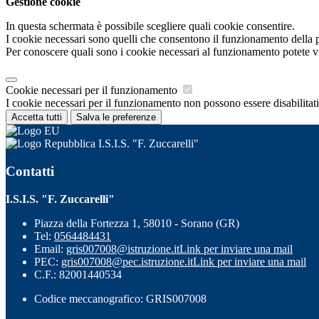
Gestione cookie
In questa schermata è possibile scegliere quali cookie consentire.
I cookie necessari sono quelli che consentono il funzionamento della pi
Per conoscere quali sono i cookie necessari al funzionamento potete v
Cookie necessari per il funzionamento
I cookie necessari per il funzionamento non possono essere disabilitati.
Accetta tutti
Salva le preferenze
I.S.I.S. "F. Zuccarelli"
Contatti
I.S.I.S. "F. Zuccarelli"
Piazza della Fortezza 1, 58010 - Sorano (GR)
Tel:
0564484431
Email:
gris007008@istruzione.it
Link per inviare una mail
PEC:
gris007008@pec.istruzione.it
Link per inviare una mail
C.F.: 82001440534
Codice meccanografico: GRIS007008