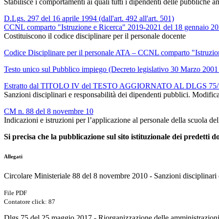
Stabilisce i comportamenti ai quali tutti i dipendenti delle pubbliche 
D.Lgs. 297 del 16 aprile 1994 (dall'art. 492 all'art. 501)
CCNL comparto "Istruzione e Ricerca" 2019-2021 del 18 gennaio 202
Costituiscono il codice disciplinare per il personale docente
Codice Disciplinare per il personale ATA – CCNL comparto "Istruzione
Testo unico sul Pubblico impiego (Decreto legislativo 30 Marzo 2001
Estratto dal TITOLO IV del TESTO AGGIORNATO AL DLGS 75/20
Sanzioni disciplinari e responsabilità dei dipendenti pubblici. Modifica
CM n. 88 del 8 novembre 10
Indicazioni e istruzioni per l’applicazione al personale della scuola d
Si precisa che la pubblicazione sul sito istituzionale dei predetti doc
Allegati
Circolare Ministeriale 88 del 8 novembre 2010 - Sanzioni disciplinari 
File PDF
Contatore click: 87
Dlgs 75 del 25 maggio 2017 - Riorganizzazione delle amministrazion