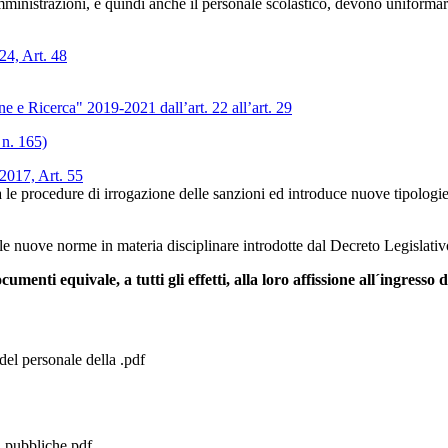
amministrazioni, e quindi anche il personale scolastico, devono uniformar
4, Art. 48
 e Ricerca" 2019-2021 dall’art. 22 all’art. 29
 n. 165)
17, Art. 55
 le procedure di irrogazione delle sanzioni ed introduce nuove tipologie d
elle nuove norme in materia disciplinare introdotte dal Decreto Legislati
umenti equivale, a tutti gli effetti, alla loro affissione all´ingresso 
del personale della .pdf
i pubbliche.pdf