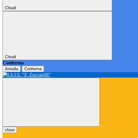
Chiudi
Chiudi
Conferma
Annulla
Conferma
close