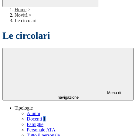
Home
>
Novità
>
Le circolari
Le circolari
Menu di
navigazione
Tipologie
Alunni
Docenti
1
Famiglie
Personale ATA
Tutto il personale