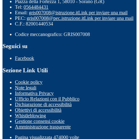
Piazza della Fortezza 1, 58010 - Sorano (GR)
Tel:
0564484431
Email:
gris007008@istruzione.it
Link per inviare una mail
PEC:
gris007008@pec.istruzione.it
Link per inviare una mail
C.F.: 82001440534
Codice meccanografico: GRIS007008
Seguici su
Facebook
Sezione Link Utili
Cookie policy
Note legali
Informativa Privacy
Ufficio Relazioni con il Pubblico
Dichiarazione di accessibilità
Obiettivi di accessibilità
Whistleblowing
Gestione consensi cookie
Amministrazione trasparente
Pagina visualizzata
474000
volte