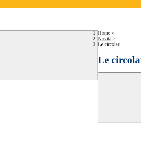
Home
>
Novità
>
Le circolari
Le circola