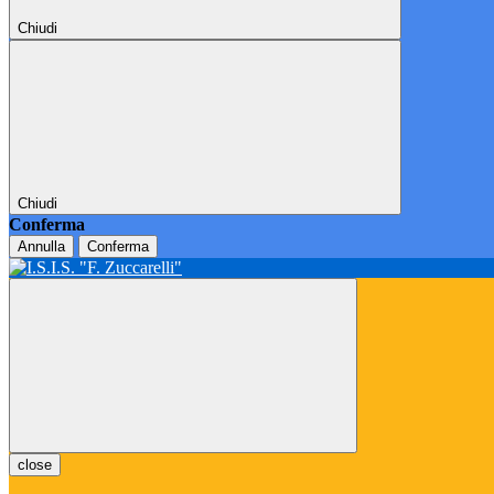
Chiudi
Chiudi
Conferma
Annulla
Conferma
close