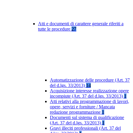
Atti e documenti di carattere generale riferiti a
tutte le procedure
27
Automatizzazione delle procedure (Art. 37
del d.lgs. 33/2013)
14
Acquisizione interesse realizzazione opere
incompiute (Art. 37 del d.lgs. 33/2013)
1
Atti relativi alla programmazione di lavori,
opere, servizi e forniture / Mancata
redazione programmazione
1
Documenti sul sistema di qualificazione
(Art. 37 del d.lgs. 33/2013)
1
Gravi illeciti professionali (Art. 37 del