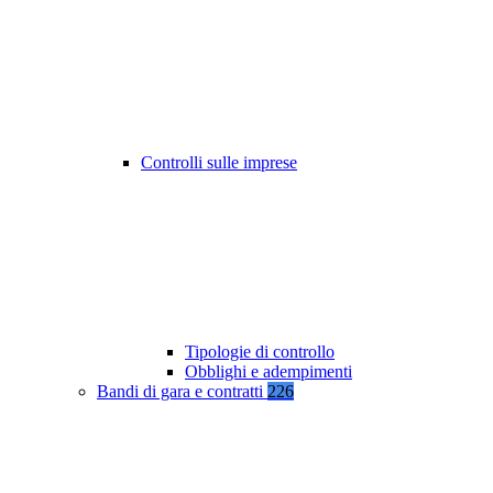
Controlli sulle imprese
Tipologie di controllo
Obblighi e adempimenti
Bandi di gara e contratti
226