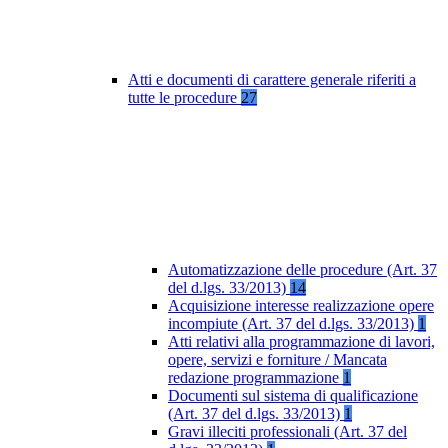
Atti e documenti di carattere generale riferiti a
tutte le procedure
27
Automatizzazione delle procedure (Art. 37
del d.lgs. 33/2013)
14
Acquisizione interesse realizzazione opere
incompiute (Art. 37 del d.lgs. 33/2013)
1
Atti relativi alla programmazione di lavori,
opere, servizi e forniture / Mancata
redazione programmazione
1
Documenti sul sistema di qualificazione
(Art. 37 del d.lgs. 33/2013)
1
Gravi illeciti professionali (Art. 37 del