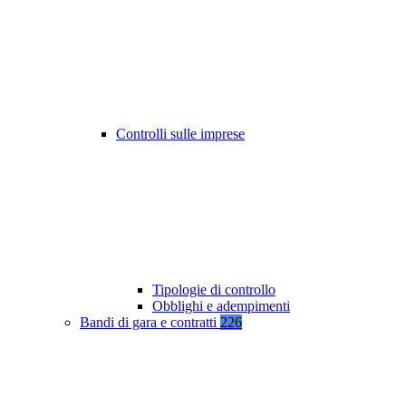
Controlli sulle imprese
Tipologie di controllo
Obblighi e adempimenti
Bandi di gara e contratti
226