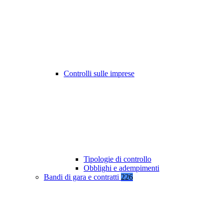
Controlli sulle imprese
Tipologie di controllo
Obblighi e adempimenti
Bandi di gara e contratti
226