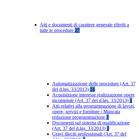
Atti e documenti di carattere generale riferiti a
tutte le procedure
27
Automatizzazione delle procedure (Art. 37
del d.lgs. 33/2013)
14
Acquisizione interesse realizzazione opere
incompiute (Art. 37 del d.lgs. 33/2013)
1
Atti relativi alla programmazione di lavori,
opere, servizi e forniture / Mancata
redazione programmazione
1
Documenti sul sistema di qualificazione
(Art. 37 del d.lgs. 33/2013)
1
Gravi illeciti professionali (Art. 37 del