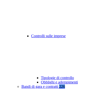
Controlli sulle imprese
Tipologie di controllo
Obblighi e adempimenti
Bandi di gara e contratti
226