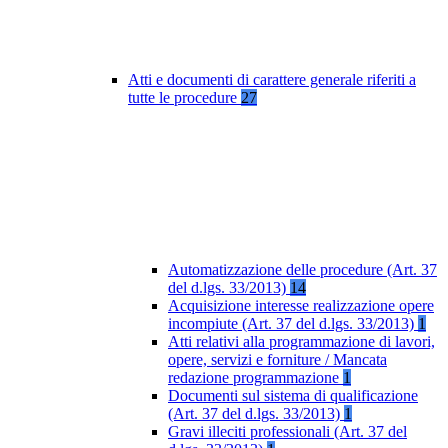
Atti e documenti di carattere generale riferiti a
tutte le procedure
27
Automatizzazione delle procedure (Art. 37
del d.lgs. 33/2013)
14
Acquisizione interesse realizzazione opere
incompiute (Art. 37 del d.lgs. 33/2013)
1
Atti relativi alla programmazione di lavori,
opere, servizi e forniture / Mancata
redazione programmazione
1
Documenti sul sistema di qualificazione
(Art. 37 del d.lgs. 33/2013)
1
Gravi illeciti professionali (Art. 37 del