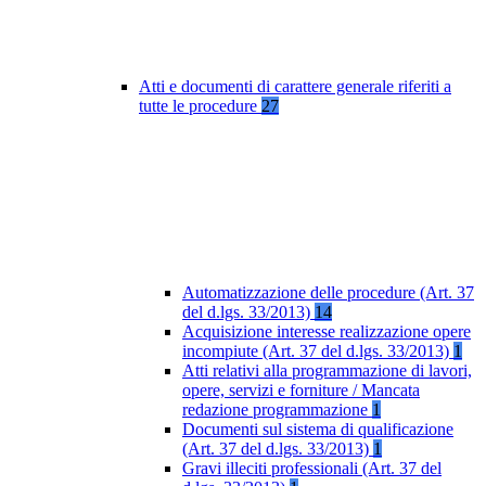
Atti e documenti di carattere generale riferiti a
tutte le procedure
27
Automatizzazione delle procedure (Art. 37
del d.lgs. 33/2013)
14
Acquisizione interesse realizzazione opere
incompiute (Art. 37 del d.lgs. 33/2013)
1
Atti relativi alla programmazione di lavori,
opere, servizi e forniture / Mancata
redazione programmazione
1
Documenti sul sistema di qualificazione
(Art. 37 del d.lgs. 33/2013)
1
Gravi illeciti professionali (Art. 37 del