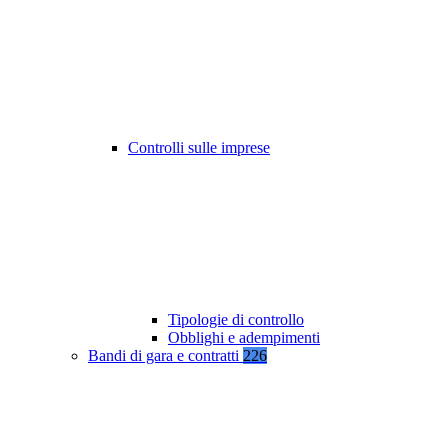
Controlli sulle imprese
Tipologie di controllo
Obblighi e adempimenti
Bandi di gara e contratti
226