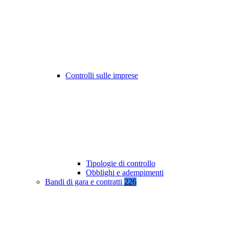
Controlli sulle imprese
Tipologie di controllo
Obblighi e adempimenti
Bandi di gara e contratti
226