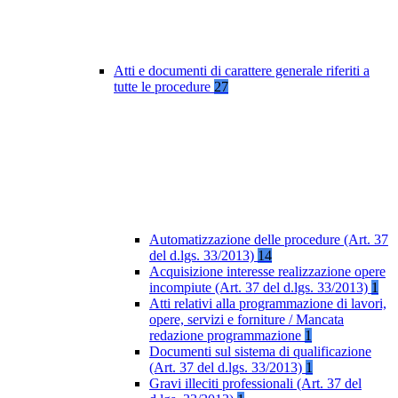
Atti e documenti di carattere generale riferiti a
tutte le procedure
27
Automatizzazione delle procedure (Art. 37
del d.lgs. 33/2013)
14
Acquisizione interesse realizzazione opere
incompiute (Art. 37 del d.lgs. 33/2013)
1
Atti relativi alla programmazione di lavori,
opere, servizi e forniture / Mancata
redazione programmazione
1
Documenti sul sistema di qualificazione
(Art. 37 del d.lgs. 33/2013)
1
Gravi illeciti professionali (Art. 37 del