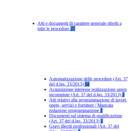
Atti e documenti di carattere generale riferiti a
tutte le procedure
27
Automatizzazione delle procedure (Art. 37
del d.lgs. 33/2013)
14
Acquisizione interesse realizzazione opere
incompiute (Art. 37 del d.lgs. 33/2013)
1
Atti relativi alla programmazione di lavori,
opere, servizi e forniture / Mancata
redazione programmazione
1
Documenti sul sistema di qualificazione
(Art. 37 del d.lgs. 33/2013)
1
Gravi illeciti professionali (Art. 37 del