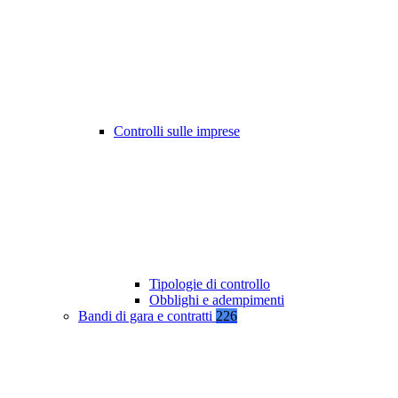
Controlli sulle imprese
Tipologie di controllo
Obblighi e adempimenti
Bandi di gara e contratti
226