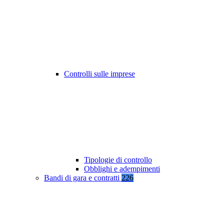
Controlli sulle imprese
Tipologie di controllo
Obblighi e adempimenti
Bandi di gara e contratti
226