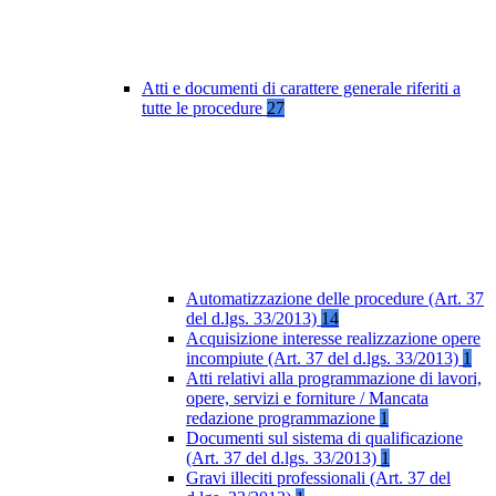
Atti e documenti di carattere generale riferiti a
tutte le procedure
27
Automatizzazione delle procedure (Art. 37
del d.lgs. 33/2013)
14
Acquisizione interesse realizzazione opere
incompiute (Art. 37 del d.lgs. 33/2013)
1
Atti relativi alla programmazione di lavori,
opere, servizi e forniture / Mancata
redazione programmazione
1
Documenti sul sistema di qualificazione
(Art. 37 del d.lgs. 33/2013)
1
Gravi illeciti professionali (Art. 37 del