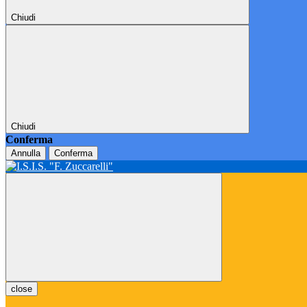
Chiudi
Chiudi
Conferma
Annulla
Conferma
close