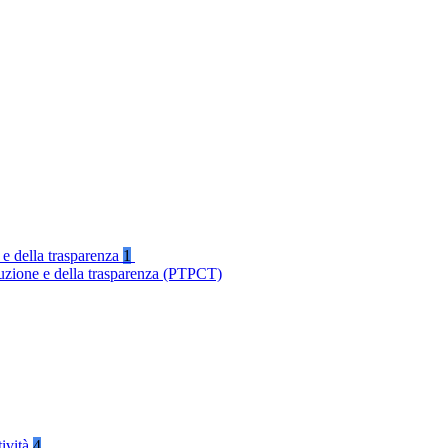
 e della trasparenza
1
ruzione e della trasparenza (PTPCT)
tività
4