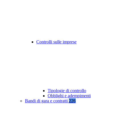
Controlli sulle imprese
Tipologie di controllo
Obblighi e adempimenti
Bandi di gara e contratti
226