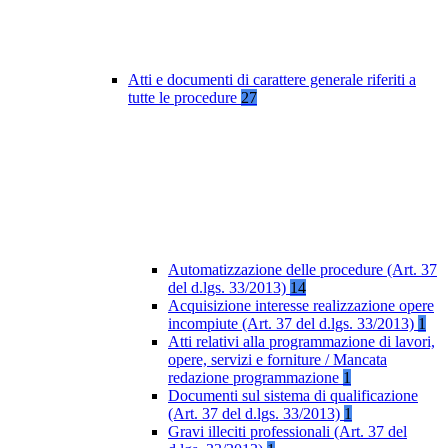
Atti e documenti di carattere generale riferiti a
tutte le procedure
27
Automatizzazione delle procedure (Art. 37
del d.lgs. 33/2013)
14
Acquisizione interesse realizzazione opere
incompiute (Art. 37 del d.lgs. 33/2013)
1
Atti relativi alla programmazione di lavori,
opere, servizi e forniture / Mancata
redazione programmazione
1
Documenti sul sistema di qualificazione
(Art. 37 del d.lgs. 33/2013)
1
Gravi illeciti professionali (Art. 37 del