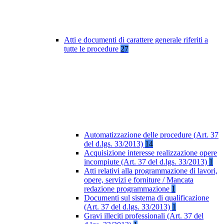
Atti e documenti di carattere generale riferiti a
tutte le procedure
27
Automatizzazione delle procedure (Art. 37
del d.lgs. 33/2013)
14
Acquisizione interesse realizzazione opere
incompiute (Art. 37 del d.lgs. 33/2013)
1
Atti relativi alla programmazione di lavori,
opere, servizi e forniture / Mancata
redazione programmazione
1
Documenti sul sistema di qualificazione
(Art. 37 del d.lgs. 33/2013)
1
Gravi illeciti professionali (Art. 37 del