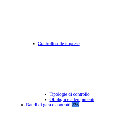
Controlli sulle imprese
Tipologie di controllo
Obblighi e adempimenti
Bandi di gara e contratti
226