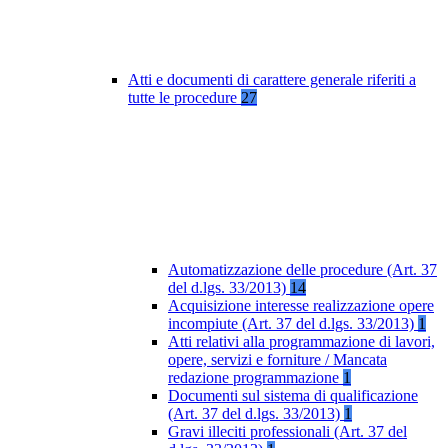
Atti e documenti di carattere generale riferiti a
tutte le procedure
27
Automatizzazione delle procedure (Art. 37
del d.lgs. 33/2013)
14
Acquisizione interesse realizzazione opere
incompiute (Art. 37 del d.lgs. 33/2013)
1
Atti relativi alla programmazione di lavori,
opere, servizi e forniture / Mancata
redazione programmazione
1
Documenti sul sistema di qualificazione
(Art. 37 del d.lgs. 33/2013)
1
Gravi illeciti professionali (Art. 37 del