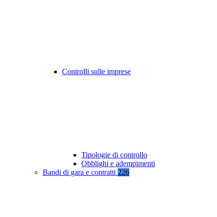
Controlli sulle imprese
Tipologie di controllo
Obblighi e adempimenti
Bandi di gara e contratti
226