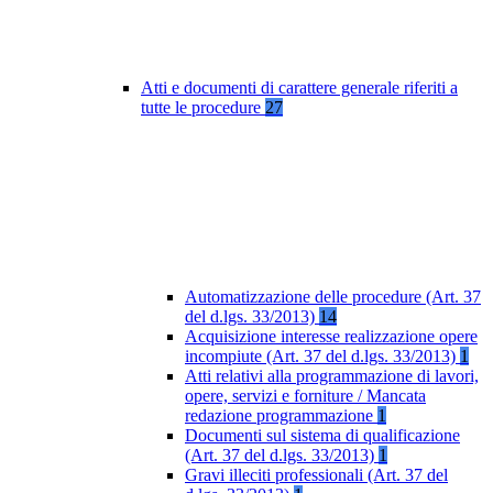
Atti e documenti di carattere generale riferiti a
tutte le procedure
27
Automatizzazione delle procedure (Art. 37
del d.lgs. 33/2013)
14
Acquisizione interesse realizzazione opere
incompiute (Art. 37 del d.lgs. 33/2013)
1
Atti relativi alla programmazione di lavori,
opere, servizi e forniture / Mancata
redazione programmazione
1
Documenti sul sistema di qualificazione
(Art. 37 del d.lgs. 33/2013)
1
Gravi illeciti professionali (Art. 37 del