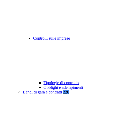
Controlli sulle imprese
Tipologie di controllo
Obblighi e adempimenti
Bandi di gara e contratti
226