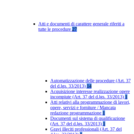
Atti e documenti di carattere generale riferiti a
tutte le procedure
27
Automatizzazione delle procedure (Art. 37
del d.lgs. 33/2013)
14
Acquisizione interesse realizzazione opere
incompiute (Art. 37 del d.lgs. 33/2013)
1
Atti relativi alla programmazione di lavori,
opere, servizi e forniture / Mancata
redazione programmazione
1
Documenti sul sistema di qualificazione
(Art. 37 del d.lgs. 33/2013)
1
Gravi illeciti professionali (Art. 37 del