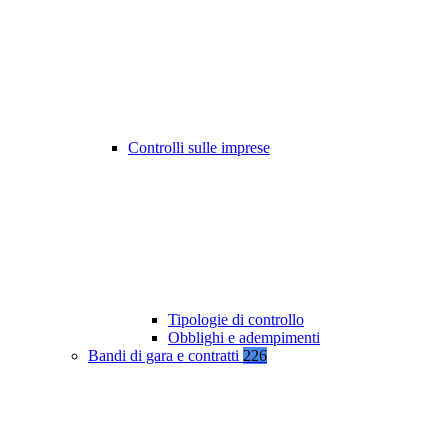
Controlli sulle imprese
Tipologie di controllo
Obblighi e adempimenti
Bandi di gara e contratti
226